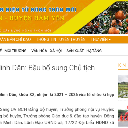
VĂN BẢN CHỈ ĐẠO
THÔNG TIN TUYÊN TRUYỀN
THƯ VIỆN
Ế - MÔI TRƯỜNG
VĂN HÓA - XÃ HỘI
SẢN XUẤT - HẠ TẦNG
KINH
inh Dân: Bầu bổ sung Chủ tịch
inh Dân, khóa XX, nhiệm kì 2021 – 2026 vừa tổ chức kì họp
 Sáng UV BCH Đảng bộ huyện, Trưởng phòng nội vụ Huyện;
 bộ huyện, Trưởng phòng Giáo dục & đào tạo huyện; Đồng
xã Minh Dân; Lãnh Đạo UBND xã, 17/22 Đại biểu HĐND xã