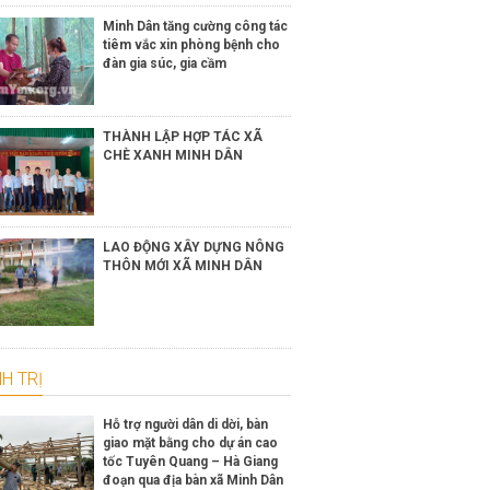
Minh Dân tăng cường công tác
tiêm vắc xin phòng bệnh cho
đàn gia súc, gia cầm
THÀNH LẬP HỢP TÁC XÃ
CHÈ XANH MINH DÂN
LAO ĐỘNG XÂY DỰNG NÔNG
THÔN MỚI XÃ MINH DÂN
H TRỊ
Hỗ trợ người dân di dời, bàn
giao mặt bằng cho dự án cao
tốc Tuyên Quang – Hà Giang
đoạn qua địa bàn xã Minh Dân