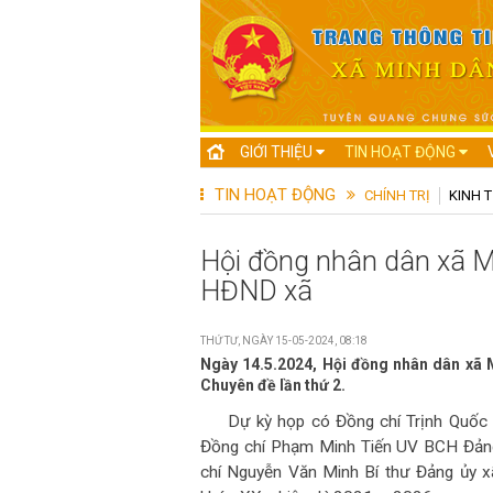
GIỚI THIỆU
TIN HOẠT ĐỘNG
TIN HOẠT ĐỘNG
CHÍNH TRỊ
KINH T
Hội đồng nhân dân xã M
HĐND xã
THỨ TƯ, NGÀY 15-05-2024, 08:18
Ngày 14.5.2024, Hội đồng nhân dân xã M
Chuyên đề lần thứ 2.
Dự kỳ họp có Đồng chí Trịnh Quốc
Đồng chí Phạm Minh Tiến UV BCH Đảng
chí Nguyễn Văn Minh Bí thư Đảng ủy 