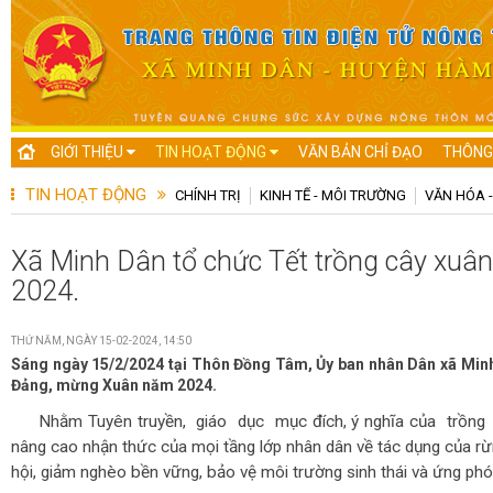
GIỚI THIỆU
TIN HOẠT ĐỘNG
VĂN BẢN CHỈ ĐẠO
THÔNG
TIN HOẠT ĐỘNG
CHÍNH TRỊ
KINH TẾ - MÔI TRƯỜNG
VĂN HÓA -
Xã Minh Dân tổ chức Tết trồng cây xuâ
2024.
THỨ NĂM, NGÀY 15-02-2024, 14:50
Sáng ngày 15/2/2024 tại Thôn Đồng Tâm, Ủy ban nhân Dân xã Min
Đảng, mừng Xuân năm 2024.
Nhằm Tuyên truyền, giáo dục mục đích, ý nghĩa của trồng 
nâng cao nhận thức của mọi tầng lớp nhân dân về tác dụng của rừng
hội, giảm nghèo bền vững, bảo vệ môi trường sinh thái và ứng phó 