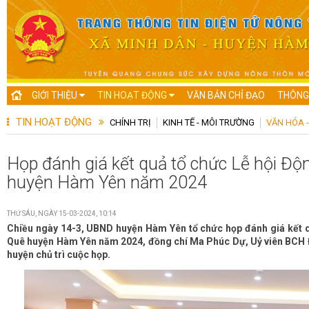
GIỚI THIỆU
TIN HOẠT ĐỘNG
VĂN BẢN CHỈ ĐẠO
THÔNG
TIN HOẠT ĐỘNG
CHÍNH TRỊ
KINH TẾ - MÔI TRƯỜNG
VĂN HÓA -
Họp đánh giá kết quả tổ chức Lễ hội Độ
huyện Hàm Yên năm 2024
THỨ SÁU, NGÀY 15-03-2024, 10:14
Chiều ngày 14-3, UBND huyện Hàm Yên tổ chức họp đánh giá kết q
Quê huyện Hàm Yên năm 2024, đồng chí Ma Phúc Dự, Uỷ viên BCH 
huyện chủ trì cuộc họp.