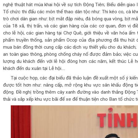
nghệ thuật hát múa khai hội về sự tích Động Tiên; Biểu diễn giao 
Tổ chức thi đấu các môn thể thao dân tộc như: Thi kéo co, cà k
trò chơi dân gian như: bịt mắt đập niêu, đá bóng qua vòng, bịt m
của 18 xã, thị trấn, và các gian hàng của các cơ quan, đơn vị đ
cho lễ hội, các gian hàng tại Chợ Quê, giới thiệu về văn hóa ẩm
phẩm truyền thống, sản phẩm Ocop của địa phương đã thu hút 
mua bán đồng thời cung cấp các dịch vụ thiết yếu cho du khách; 
an toàn giao thông, phòng chống cháy nổ được đảm bảo; việc c
lượng du khách đến với lễ hội đông hơn các năm, kết thúc Lễ h
khách đến du xuân tại Lễ hội....
Tại cuộc họp, các đại biểu đã thảo luận đề xuất một số ý kiế
được tốt hơn như: nâng cấp, mở rộng khu vực sân khấu động t
động. Đề nghị trồng thêm cây xanh đường vào danh thắng Động Tiê
thải và sắp xếp khu vực bãi để xe để thuận tiện cho Ban tổ chức t