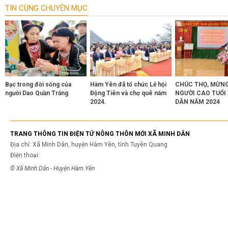
TIN CÙNG CHUYÊN MỤC
Bạc trong đời sống của
Hàm Yên đã tổ chức Lễ hội
CHÚC THỌ, MỪN
người Dao Quần Trắng
Động Tiên và chợ quê năm
NGƯỜI CAO TUỔI
2024.
DÂN NĂM 2024
TRANG THÔNG TIN ĐIỆN TỬ NÔNG THÔN MỚI XÃ MINH DÂN
Địa chỉ: Xã Minh Dân, huyện Hàm Yên, tỉnh Tuyên Quang
Điện thoại:
© Xã Minh Dân - Huyện Hàm Yên