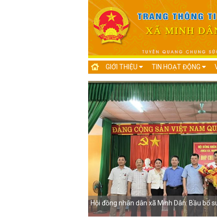
GIỚI THIỆU
TIN HOẠT ĐỘNG
cho dự án cao tốc Tuyên
Hội đồng nhân dân xã Minh Dân: Bầu bổ s
 Dân