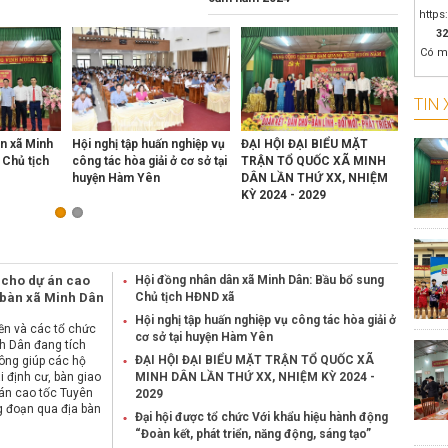
https
V/v đ
32
sản x
Có m
Kế ho
động c
TIN 
Minh 
n xã Minh
Hội nghị tập huấn nghiệp vụ
ĐẠI HỘI ĐẠI BIỂU MẶT
Minh D
THÔNG
 Chủ tịch
công tác hòa giải ở cơ sở tại
TRẬN TỔ QUỐC XÃ MINH
xin ph
đầu n
huyện Hàm Yên
DÂN LẦN THỨ XX, NHIỆM
súc, g
KỲ 2024 - 2029
g cho dự án cao
Hội đồng nhân dân xã Minh Dân: Bầu bổ sung
 bàn xã Minh Dân
Chủ tịch HĐND xã
Hội nghị tập huấn nghiệp vụ công tác hòa giải ở
ền và các tổ chức
cơ sở tại huyện Hàm Yên
h Dân đang tích
ĐẠI HỘI ĐẠI BIỂU MẶT TRẬN TỔ QUỐC XÃ
ông giúp các hộ
i định cư, bàn giao
MINH DÂN LẦN THỨ XX, NHIỆM KỲ 2024 -
án cao tốc Tuyên
2029
 đoạn qua địa bàn
Đại hội được tổ chức Với khẩu hiệu hành động
“Đoàn kết, phát triển, năng động, sáng tạo”