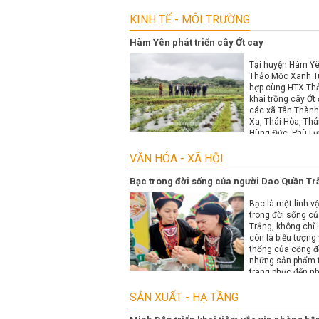
KINH TẾ - MÔI TRƯỜNG
Hàm Yên phát triển cây Ớt cay
Tại huyện Hàm Yê
Thảo Mộc Xanh T
hợp cùng HTX Thả
khai trồng cây Ớt 
các xã Tân Thành
Xa, Thái Hòa, Thá
Hùng Đức, Phù Lư
Phú và thị trấn Tâ
VĂN HÓA - XÃ HỘI
Bạc trong đời sống của người Dao Quần Tr
Bạc là một linh vậ
trong đời sống c
Trắng, không chỉ 
còn là biểu tượng
thống của cộng đ
những sản phẩm t
trang phục đến nh
tục như quà tặng 
bạc trắng luôn gắn
SẢN XUẤT - HẠ TẦNG
cuộc sống của họ