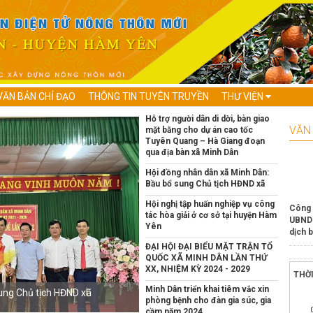
VĂN BẢN CHỈ ĐẠO
THÔNG TIN TUYÊN TRUYỀN
THƯ VIỆN
Hỗ trợ người dân di dời, bàn giao
VĂN
mặt bằng cho dự án cao tốc
Tuyên Quang – Hà Giang đoạn
qua địa bàn xã Minh Dân
Hội đồng nhân dân xã Minh Dân:
Bầu bổ sung Chủ tịch HĐND xã
Hội nghị tập huấn nghiệp vụ công
Công 
tác hòa giải ở cơ sở tại huyện Hàm
UBND 
Yên
dịch b
ĐẠI HỘI ĐẠI BIỂU MẶT TRẬN TỔ
Văn b
QUỐC XÃ MINH DÂN LẦN THỨ
dự án 
XX, NHIỆM KỲ 2024 - 2029
THỜ
Minh Dân triển khai tiêm vắc xin
ung Chủ tịch HĐND xã
Hội nghị tập huấn nghiệp vụ công tác h
KẾ HO
phòng bệnh cho đàn gia súc, gia
Xuân 
cầm năm 2024