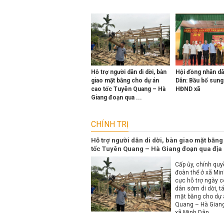
Previous
Next
Hỗ trợ người dân di dời, bàn
Hội đồng nhân dâ
giao mặt bằng cho dự án
Dân: Bầu bổ sung
cao tốc Tuyên Quang – Hà
HĐND xã
Giang đoạn qua ...
CHÍNH TRỊ
Hỗ trợ người dân di dời, bàn giao mặt bằn
tốc Tuyên Quang – Hà Giang đoạn qua địa
Cấp ủy, chính quy
đoàn thể ở xã Min
cực hỗ trợ ngày c
dân sớm di dời, tá
mặt bằng cho dự 
Quang – Hà Giang
xã Minh Dân