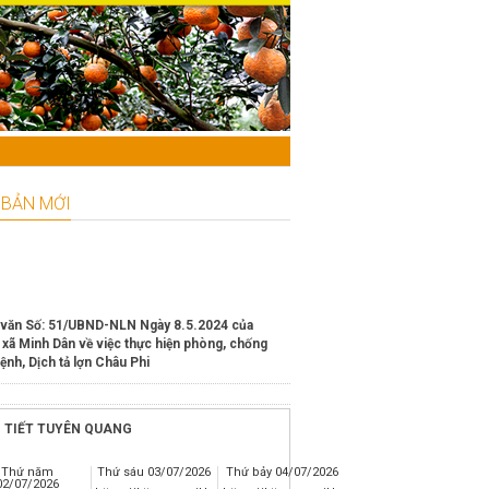
 BẢN MỚI
văn Số: 51/UBND-NLN Ngày 8.5.2024 của
xã Minh Dân về việc thực hiện phòng, chống
ệnh, Dịch tả lợn Châu Phi
ản thực hiện dự án giảm nghèo bền vững 2024 (
trâu sinh sản)
I TIẾT TUYÊN QUANG
òa giải ở cơ sở tại huyện Hàm Yên
ĐẠI HỘI ĐẠI BIỂU MẶT TRẬN TỔ QU
ẠCH Tổ chức các hoạt động mừng Đảng, mừng
Thứ năm
Thứ sáu
03/07/2026
Thứ bảy
04/07/2026
KỲ 2024 - 2029
Giáp Thìn năm 2024
02/07/2026