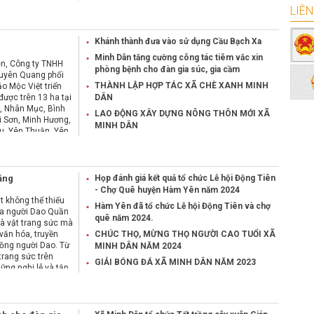
LIÊN
Khánh thành đưa vào sử dụng Cầu Bạch Xa
Minh Dân tăng cường công tác tiêm vắc xin
n, Công ty TNHH
phòng bệnh cho đàn gia súc, gia cầm
uyên Quang phối
THÀNH LẬP HỢP TÁC XÃ CHÈ XANH MINH
o Mộc Việt triển
được trên 13 ha tại
DÂN
, Nhân Mục, Bình
LAO ĐỘNG XÂY DỰNG NÔNG THÔN MỚI XÃ
i Sơn, Minh Hương,
MINH DÂN
u, Yên Thuận, Yên
n Yên.
ắng
Họp đánh giá kết quả tổ chức Lễ hội Động Tiên
- Chợ Quê huyện Hàm Yên năm 2024
t không thể thiếu
Hàm Yên đã tổ chức Lễ hội Động Tiên và chợ
ủa người Dao Quần
quê năm 2024.
là vật trang sức mà
 văn hóa, truyền
CHÚC THỌ, MỪNG THỌ NGƯỜI CAO TUỔI XÃ
ồng người Dao. Từ
MINH DÂN NĂM 2024
rang sức trên
GIẢI BÓNG ĐÁ XÃ MINH DÂN NĂM 2023
ững nghi lễ và tập
hay vật thách cưới,
 bó mật thiết với
.