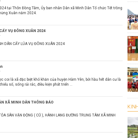
0
024 tại Thôn Đồng Tâm, Ủy ban nhân Dân xã Minh Dân Tổ chức Tết trồng
mừng Xuân năm 2024.
CẤY VỤ ĐÔNG XUÂN 2024
7
NH DÂN CẤY LÚA VỤ ĐÔNG XUÂN 2024
ân
7
c coi là xã đặc biệt khó khăn của huyện Hàm Yên, bởi hầu hết dân cư là
iểu số, sống rải rác, điều kiện phát triển ...
ÂN XÃ MINH DÂN THÔNG BÁO
KINH
2
TỎA SÂN VẬN ĐỘNG ( CŨ ), HÀNH LANG ĐƯỜNG TRUNG TÂM XÃ MINH