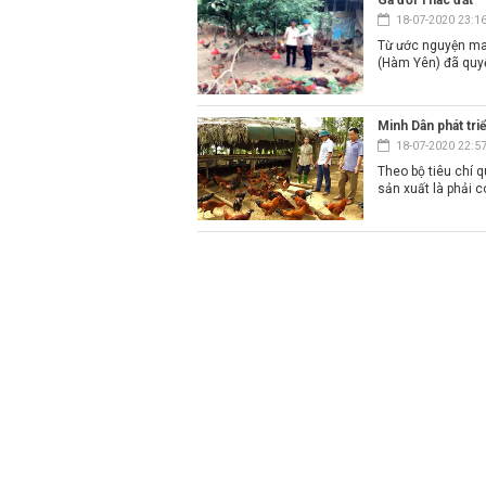
Gà đồi Thác đất
18-07-2020 23:1
Từ ước nguyện man
(Hàm Yên) đã quyế
Minh Dân phát tri
18-07-2020 22:5
Theo bộ tiêu chí q
sản xuất là phải c