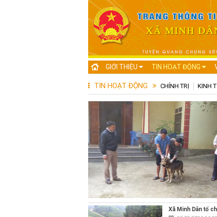
GIỚI THIỆU
TIN HOẠT ĐỘNG
TIN HOẠT ĐỘNG
CHÍNH TRỊ
KINH T
Xã Minh Dân tổ ch