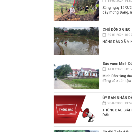
15-02-2024 14:5
Sáng ngày 15/2/2
cây mừng Đảng, 
CHỦ ĐỘNG GIEO 
29-01-2024 16:2
NÔNG DÂN XÃ MI
Sức vươn Minh D
13-09-2023 08:3
Minh Dân từng đượ
đồng bào dân tộc th
ỦY BAN NHÂN D
20-07-2023 13:5
THÔNG BÁO GIẢI 
DÂN