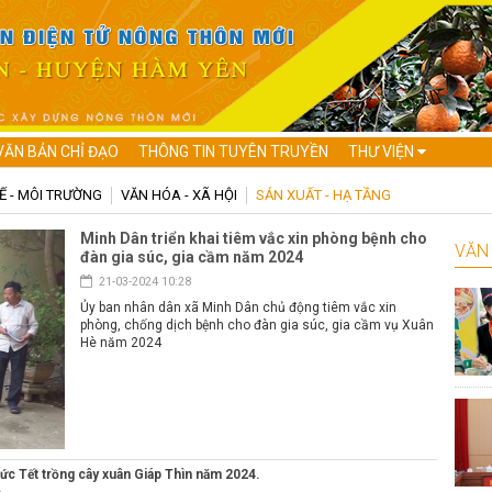
VĂN BẢN CHỈ ĐẠO
THÔNG TIN TUYÊN TRUYỀN
THƯ VIỆN
Ế - MÔI TRƯỜNG
VĂN HÓA - XÃ HỘI
SẢN XUẤT - HẠ TẦNG
Minh Dân triển khai tiêm vắc xin phòng bệnh cho
VĂN 
đàn gia súc, gia cầm năm 2024
21-03-2024 10:28
Ủy ban nhân dân xã Minh Dân chủ động tiêm vắc xin
phòng, chống dịch bệnh cho đàn gia súc, gia cầm vụ Xuân
Hè năm 2024
ức Tết trồng cây xuân Giáp Thìn năm 2024.